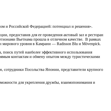
мом и Российской Федерацией: потенциал и решения».
ии, предоставив для ее проведения актовый зал и ресторан
регионами Вьетнама прошла в отличном качестве. В рамках
и мирового уровня в Камрани — Radisson Blu и Mövenpick.
а, поиск путей наиболее эффективного использования
прямым контактам и обмену опытом между туристическими
н, сотрудники Посольства Японии, представители крупного
озможности для укрепления дружбы, взаимопонимания и