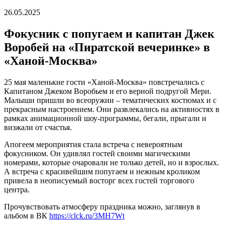
26.05.2025
Фокусник с попугаем и капитан Джек
Воробей на «Пиратской вечеринке» в
«Ханой-Москва»
25 мая маленькие гости «Ханой-Москва» повстречались с
Капитаном Джеком Воробьем и его верной подругой Мери.
Малыши пришли во всеоружии – тематических костюмах и с
прекрасным настроением. Они развлекались на активностях в
рамках анимационной шоу-программы, бегали, прыгали и
визжали от счастья.
Апогеем мероприятия стала встреча с невероятным
фокусником. Он удивлял гостей своими магическими
номерами, которые очаровали не только детей, но и взрослых.
А встреча с красивейшим попугаем и нежным кроликом
привела в неописуемый восторг всех гостей торгового
центра.
Прочувствовать атмосферу праздника можно, заглянув в
альбом в ВК
https://clck.ru/3MH7Wt