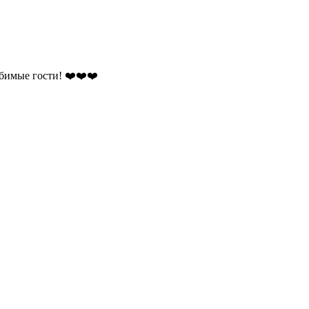
юбимые гости! ❤️❤️❤️