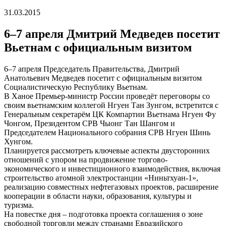
31.03.2015
6–7 апреля Дмитрий Медведев посетит
Вьетнам с официальным визитом
6–7 апреля Председатель Правительства, Дмитрий
Анатольевич Медведев посетит с официальным визитом
Социалистическую Республику Вьетнам.
В Ханое Премьер-министр России проведёт переговоры со
своим вьетнамским коллегой Нгуен Тан Зунгом, встретится с
Генеральным секретарём ЦК Компартии Вьетнама Нгуен Фу
Чонгом, Президентом СРВ Чыонг Тан Шангом и
Председателем Национального собрания СРВ Нгуен Шинь
Хунгом.
Планируется рассмотреть ключевые аспекты двусторонних
отношений с упором на продвижение торгово-
экономического и инвестиционного взаимодействия, включая
строительство атомной электростанции «Ниньтхуан-1»,
реализацию совместных нефтегазовых проектов, расширение
кооперации в области науки, образования, культуры и
туризма.
На повестке дня – подготовка проекта соглашения о зоне
свободной торговли между странами Евразийского