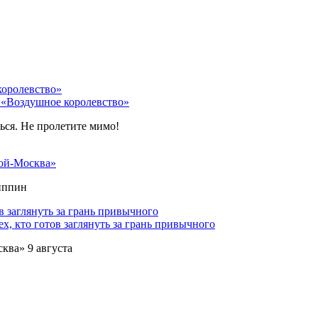
 «Воздушное королевство»
ться. Не пролетите мимо!
ой-Москва»
липпин
х, кто готов заглянуть за грань привычного
ква» 9 августа