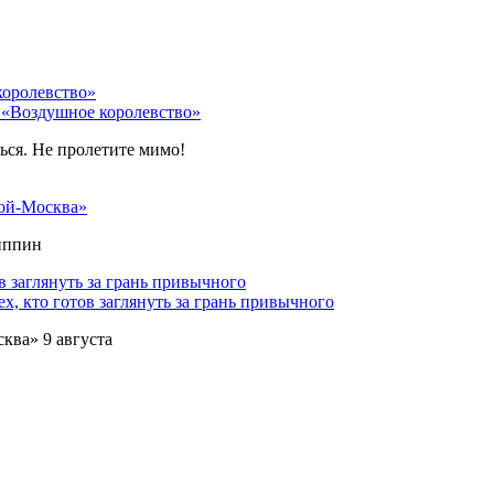
 «Воздушное королевство»
ться. Не пролетите мимо!
ой-Москва»
липпин
х, кто готов заглянуть за грань привычного
ква» 9 августа