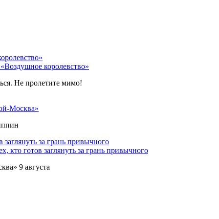
 «Воздушное королевство»
ться. Не пролетите мимо!
ой-Москва»
липпин
х, кто готов заглянуть за грань привычного
ква» 9 августа