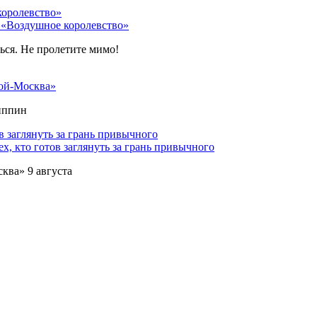
 «Воздушное королевство»
ться. Не пролетите мимо!
ой-Москва»
липпин
х, кто готов заглянуть за грань привычного
ква» 9 августа