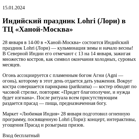
15.01.2024
Индийский праздник Lohri (Лори) в
ТЦ «Ханой-Москва»
28 января в 14-00 в «Ханой-Москва» состоится Индийский
праздник Lohri (Лори) — кульминация зимы и начало весны!
В Северной Индии его отмечают с 13 на 14 января, зажигая
множество костров, как символ окончания холодных, суровых
месяцев.
Огонь ассоциируется с пламенным богом Агни (Agni —
огонь), которому в этот день отдается дать уважения. Вокруг
костра совершается парикрама (parikrama) — костер обходят по
часовой стрелке, повторяя: «Придет благополучие, и нужда
будет изгнана». После ритуала всем присутствующим
раздается прасад — пища, предназначенная богу.
Маркет «Любимая Индия» 28 января подготовил огненную
программу, посвященную Lohri (Лори): концерт, интерактивы,
угощения Прасад и розыгрыш призов.
Вход бесплатный