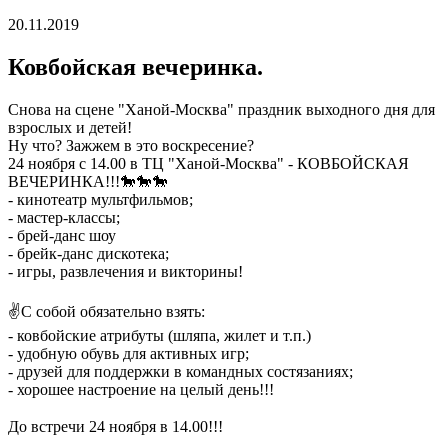
20.11.2019
Ковбойская вечеринка.
Снова на сцене "Ханой-Москва" праздник выходного дня для
взрослых и детей!
Ну что? Зажжем в это воскресение?
24 ноября с 14.00 в ТЦ "Ханой-Москва" - КОВБОЙСКАЯ
ВЕЧЕРИНКА!!!🐎🐎🐎
- кинотеатр мультфильмов;
- мастер-классы;
- брей-данс шоу
- брейк-данс дискотека;
- игры, развлечения и викторины!
⠀
✌С собой обязательно взять:
- ковбойские атрибуты (шляпа, жилет и т.п.)
- удобную обувь для активных игр;
- друзей для поддержки в командных состязаниях;
- хорошее настроение на целый день!!!
⠀
До встречи 24 ноября в 14.00!!!
⠀