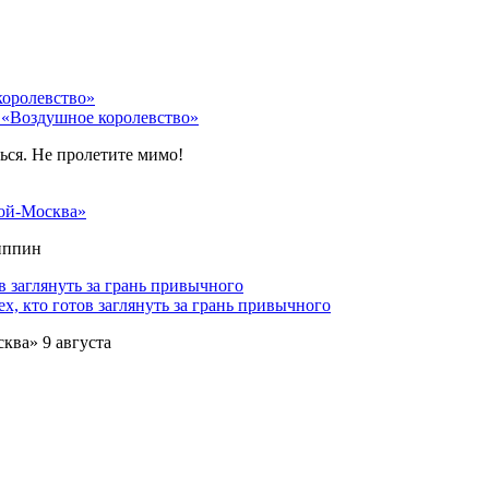
 «Воздушное королевство»
ться. Не пролетите мимо!
ой-Москва»
липпин
х, кто готов заглянуть за грань привычного
ква» 9 августа