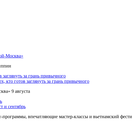
ой-Москва»
липпин
х, кто готов заглянуть за грань привычного
ква» 9 августа
т и сентябрь
у-программы, впечатляющие мастер-классы и вьетнамский фести