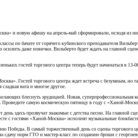
ква» и новую афишу на апрель-май сформировали, исходя из ни
классы по бачате от горячего кубинского преподавателя Вильбе
силить даже новички. Вильберто будет ждать на главной сцене в 
еньких гостей торгового центра теперь будут начинаться в 13-0
осква». Гостей торгового центра ждет встреча с безумным, но
 сладкая вата и многое другое.
елающих блеснуть эрудицией. Новая, суперпрофессиональная к
ен. Проведите самую космическую пятницу в году с «Ханой-Москв
этот день здесь прозвучат знакомые с детства песни. На главной
вместе с гостями «Ханой-Москва» исполнят музыкальные блокбас
ню Победы. В самый торжественный день со сцены торгового це
на сдачу норм ГТО и мастер-класс по созданию броши с георгиев