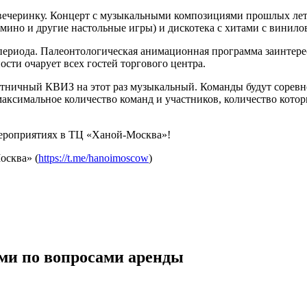
ечеринку. Концерт с музыкальными композициями прошлых лет, т
мино и другие настольные игры) и дискотека с хитами с винило
ериода. Палеонтологическая анимационная программа заинтересу
сти очарует всех гостей торгового центра.
ятничный КВИЗ на этот раз музыкальный. Команды будут соревно
ксимальное количество команд и участников, количество котор
ероприятиях в ТЦ «Ханой-Москва»!
осква» (
https://t.me/hanoimoscow
)
ми по вопросами аренды