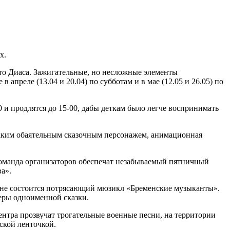
х.
рто Диаса. Зажигательные, но несложные элементы
апреле (13.04 и 20.04) по субботам и в мае (12.05 и 26.05) по
0 и продлятся до 15-00, дабы деткам было легче воспринимать
 таким обаятельным сказочным персонажем, анимационная
оманда организаторов обеспечат незабываемый пятничный
а».
 сцене состоится потрясающий мюзикл «Бременские музыканты».
теры одноименной сказки.
нтра прозвучат трогательные военные песни, на территории
ской ленточкой.