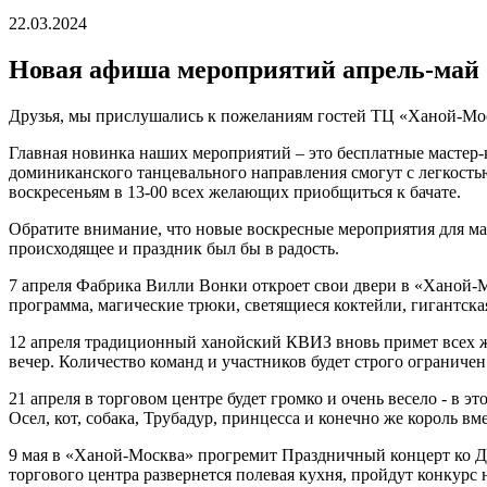
22.03.2024
Новая афиша мероприятий апрель-май
Друзья, мы прислушались к пожеланиям гостей ТЦ «Ханой-Мос
Главная новинка наших мероприятий – это бесплатные мастер-
доминиканского танцевального направления смогут с легкостью о
воскресеньям в 13-00 всех желающих приобщиться к бачате.
Обратите внимание, что новые воскресные мероприятия для мал
происходящее и праздник был бы в радость.
7 апреля Фабрика Вилли Вонки откроет свои двери в «Ханой-М
программа, магические трюки, светящиеся коктейли, гигантская
12 апреля традиционный ханойский КВИЗ вновь примет всех ж
вечер. Количество команд и участников будет строго огранич
21 апреля в торговом центре будет громко и очень весело - в 
Осел, кот, собака, Трубадур, принцесса и конечно же король 
9 мая в «Ханой-Москва» прогремит Праздничный концерт ко Д
торгового центра развернется полевая кухня, пройдут конкурс 