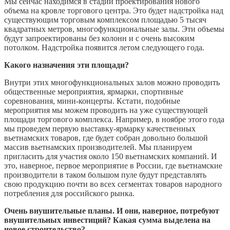
Мы сейчас находимся в стадии проектирования нового
объема на кровле торгового центра. Это будет надстройка над
существующим торговым комплексом площадью 5 тысяч
квадратных метров, многофункциональные залы. Эти объемы
будут запроектированы без колонн и с очень высоким
потолком. Надстройка появится летом следующего года.
Какого назначения эти площади?
Внутри этих многофункциональных залов можно проводить
общественные мероприятия, ярмарки, спортивные
соревнования, мини-концерты. Кстати, подобные
мероприятия мы можем проводить на уже существующей
площади торгового комплекса. Например, в ноябре этого года
мы проведем первую выставку-ярмарку качественных
вьетнамских товаров, где будет собран довольно большой
массив вьетнамских производителей. Мы планируем
пригласить для участия около 150 вьетнамских компаний. И
это, наверное, первое мероприятие в России, где вьетнамские
производители в таком большом пуле будут представлять
свою продукцию почти во всех сегментах товаров народного
потребления для российского рынка.
Очень внушительные планы. И они, наверное, потребуют
внушительных инвестиций? Какая сумма выделена на
новое строительство?