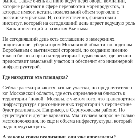
рынок. Также очень активно ведут переговоры компании,
которые работают в сфере переработки морепродуктов, и
которые имеют, кстати, немаленький объем торговли с
российским рынком. И, соответственно, финансовый
институт, который на сегодняшний день играет ведущую роль
– Банк инвестиций и развития Вьетнама.
На сегодняшний день есть соглашение о намерениях,
подписанное губернатором Московской области господином
Воробьевым с вьетнамской стороной, по созданию именно
такого бизнес-парка на территории Подмосоквья, где регион
предоставит земельный участок и обеспечит его инженерной
инфраструктурой.
Где находится эта площадка?
Сейчас рассматриваются разные участки, но предпочтителен
юг Московской области, где есть определенная близость к
территории "новой" Москвы, с учетом того, что транспортная
инфраструктура присоединенных территорий в перспективе
будет развиваться. Например, в Серпуховском районе. Но
существуют и другие варианты. Мы изучаем вопрос не только
местоположения, но еще и объема инфраструктуры, который
надо предусмотреть.
А каковы сроки реализации, они уже определены?