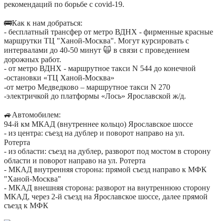
рекомендаций по борьбе с covid-19.
⠀
🚌Как к нам добраться:
⠀
- бесплатный трансфер от метро ВДНХ - фирменные красные
маршрутки ТЦ "Ханой-Москва". Могут курсировать с
интервалами до 40-50 минут 🙀 в связи с проведением
дорожных работ.
⠀
- от метро ВДНХ - маршрутное такси N 544 до конечной
-остановки «ТЦ Ханой-Москва»
⠀
-от метро Медведково – маршрутное такси N 270
⠀
-электричкой до платформы «Лось» Ярославской ж/д.
⠀
🚙Автомобилем:
⠀
94-й км МКАД (внутреннее кольцо) Ярославское шоссе
⠀
- из центра: съезд на дублер и поворот направо на ул.
Ротерта
⠀
- из области: съезд на дублер, разворот под мостом в сторону
области и поворот направо на ул. Ротерта
⠀
- МКАД внутренняя сторона: прямой съезд направо к МФК
"Ханой-Москва"
⠀
- МКАД внешняя сторона: разворот на внутреннюю сторону
МКАД, через 2-й съезд на Ярославское шоссе, далее прямой
съезд к МФК
⠀