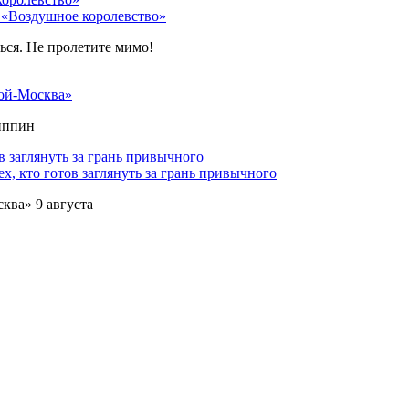
 «Воздушное королевство»
ться. Не пролетите мимо!
ой-Москва»
липпин
х, кто готов заглянуть за грань привычного
ква» 9 августа