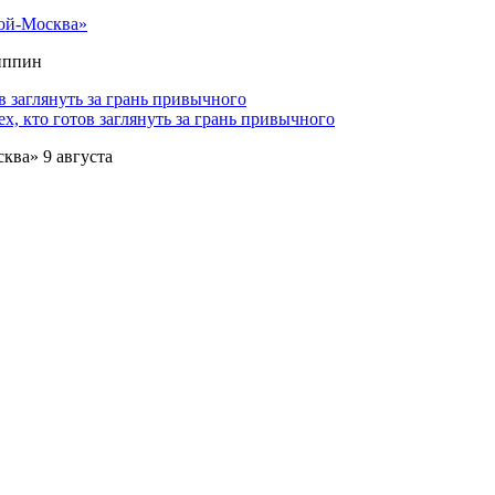
ой-Москва»
липпин
х, кто готов заглянуть за грань привычного
ква» 9 августа