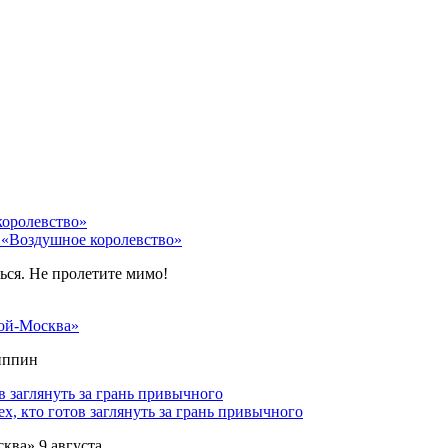
 «Воздушное королевство»
ться. Не пролетите мимо!
ой-Москва»
липпин
х, кто готов заглянуть за грань привычного
ква» 9 августа