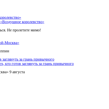
 «Воздушное королевство»
ться. Не пролетите мимо!
ой-Москва»
липпин
х, кто готов заглянуть за грань привычного
ква» 9 августа