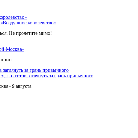
 «Воздушное королевство»
ться. Не пролетите мимо!
ой-Москва»
липпин
х, кто готов заглянуть за грань привычного
ква» 9 августа