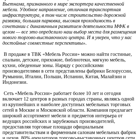
Вьетнама, признанного в мире экспортера качественной
мебели. Удобное направление, отличная транспортная
инфраструктура, в том числе строительство дорожной
развязки, большая парковка, высокая проходимость в
сочетании с динамичным развитием деятельности МФК в
целом — все это определило наш выбор места для размещения
нового торгово-выставочного центра. И я уверен, что у нас
достойные совместные перспективы»
.
В продаже в ТВК «Мебель России» можно найти гостиные,
спальни, детские, прихожие, библиотеки, мягкую мебель,
кухни, обеденные зоны. Наряду с российскими
производителями в сети представлены фабрики Белоруссии,
Румынии, Италии, Польши, Испании, Китая, Малайзии и
Индонезии.
Сеть «Мебель России» работает более 10 лет и сегодня
включает 12 центров в разных городах страны, являясь одной
из крупнейших и наиболее доступных мебельных торговых
сетей в Москве и Московской области. Компания предлагает
широкий ассортимент мебели и предметов интерьера от
ведущих российских и зарубежных производителей,
предоставляя торговые площади официальным
представительствам и фирменным салонам мебельных фабрик
и цехов. 80% арендаторов торгово-выставочных центров сети