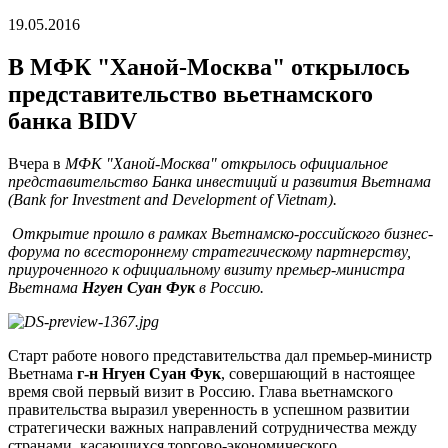
19.05.2016
В МФК "Ханой-Москва" открылось
представительство вьетнамского
банка BIDV
Вчера в
МФК "Ханой-Москва" открылось официальное
представительство Банка инвестиций и развития Вьетнама
(
Bank
for
Investment
and
Development
of
Vietnam
).
Открытие прошло в рамках Вьетнамско-российского бизнес-
форума по всестороннему стратегическому партнерству,
приуроченного к официальному визиту премьер-министра
Вьетнама
Нгуен Суан Фук
в Россию.
Старт работе нового представительства дал премьер-министр
Вьетнама
г-н Нгуен Суан Фук
, совершающий в настоящее
время свой первый визит в Россию. Глава вьетнамского
правительства выразил уверенность в успешном развитии
стратегически важных направлений сотрудничества между
странами, касающихся торгово-экономического,