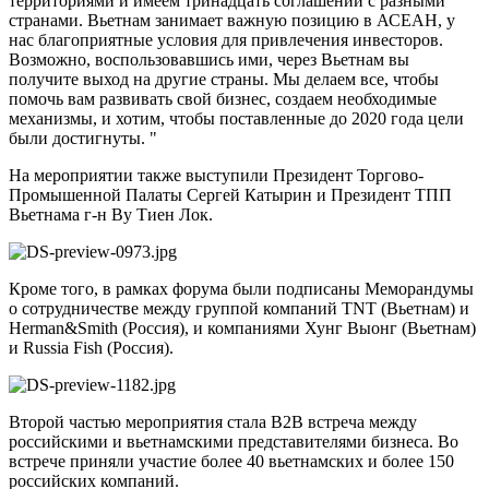
территориями и имеем тринадцать соглашений с разными
странами. Вьетнам занимает важную позицию в АСЕАН, у
нас благоприятные условия для привлечения инвесторов.
Возможно, воспользовавшись ими, через Вьетнам вы
получите выход на другие страны. Мы делаем все, чтобы
помочь вам развивать свой бизнес, создаем необходимые
механизмы, и хотим, чтобы поставленные до 2020 года цели
были достигнуты. "
На мероприятии также выступили Президент Торгово-
Промышенной Палаты Сергей Катырин и Президент ТПП
Вьетнама г-н Ву Тиен Лок.
Кроме того, в рамках форума были подписаны Меморандумы
о сотрудничестве между группой компаний TNT (Вьетнам) и
Herman&Smith (Россия), и компаниями Хунг Выонг (Вьетнам)
и Russia Fish (Россия).
Второй частью мероприятия стала B2B встреча между
российскими и вьетнамскими представителями бизнеса. Во
встрече приняли участие более 40 вьетнамских и более 150
российских компаний.