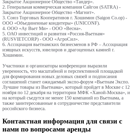
Закрытое Акционерное Общество «Тандер».
2. Генеральная коммерческая компания Сайгон (SATRA) -
Закрытое Акционерное Общество «Магнит».
3. Союз Торговых Кооперативов г. Хошимин (Saigon Co.op) -
ООО «Объединенные кондитеры» (UNICONF).
4. ООО «Ау Вьет Ми» - ООО «Весна».
5. ОАО инвестиций и развития «Россия-Вьетнам»
(RUSVIETCORP) - ООО «АгроСил».
6. Ассоциация вьетнамских бизнесменов в РФ – Ассоциация
изящных искусств, ювелиров и драгоценных камней г.
Хошимин.
Участники и организаторы конференции выразили
уверенность, что масштабной и перспективной площадкой
для формирования новых деловых связей и подписания
соглашений станет ожидаемый экспо-форум «Вьетнам Экспо.
Лучшие товары из Вьетнама», который пройдет в Москве с 12
ноября по 12 декабря на территории МФК «Ханой-Москва», и
на который съедутся не менее 150 компаний из Вьетнама, а
также заинтересованные в сотрудничестве представители
российского бизнеса.
Контактная информация для связи с
нами по вопросами аренды