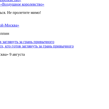
 «Воздушное королевство»
ться. Не пролетите мимо!
ой-Москва»
липпин
х, кто готов заглянуть за грань привычного
ква» 9 августа