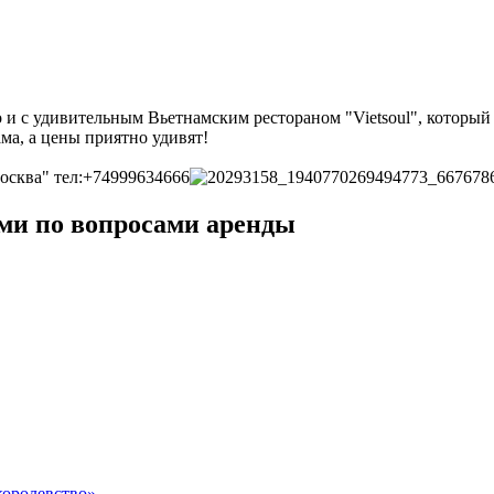
и с удивительным Вьетнамским рестораном "Vietsoul", который 
ма, а цены приятно удивят!
Москва" тел:+74999634666
ми по вопросами аренды