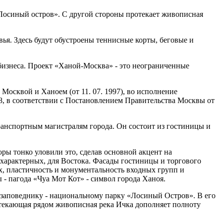
Лосиный остров». С другой стороны протекает живописная
вья. Здесь будут обустроены теннисные корты, беговые и
бизнеса. Проект «Ханой-Москва» - это неограниченные
осквой и Ханоем (от 11. 07. 1997), во исполнение
, в соответствии с Постановлением Правительства Москвы от
анспортным магистралям города. Он состоит из гостиницы и
ры тонко уловили это, сделав основной акцент на
характерных, для Востока. Фасады гостиницы и торгового
х, пластичность и монументальность входных групп и
- пагода «Чуа Мот Кот» - символ города Ханоя.
заповеднику - национальному парку «Лосиный Остров». В его
текающая рядом живописная река Ичка дополняет полноту