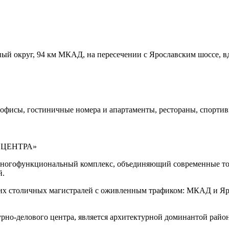
ый округ, 94 км МКАД, на пересечении с Ярославским шоссе, вд
офисы, гостиничные номера и апартаменты, рестораны, спорти
ИНЦЕНТРА»
 многофункциональный комплекс, объединяющий современные т
й.
х столичных магистралей с оживленным трафиком: МКАД и Яро
урно-делового центра, является архитектурной доминантой район