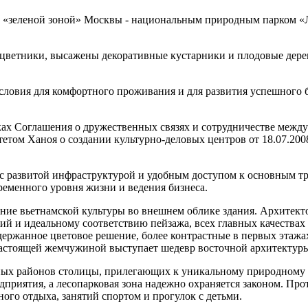
й «зеленой зоной» Москвы - национальным природным парком «
ты цветники, высажены декоративные кустарники и плодовые дере
словия для комфортного проживания и для развития успешного 
ах Соглашения о дружественных связях и сотрудничестве между М
ом Ханоя о создании культурно-деловых центров от 18.07.2008
 развитой инфраструктурой и удобным доступом к основным тр
ременного уровня жизни и ведения бизнеса.
ние вьетнамской культуры во внешнем облике здания. Архитекто
й и идеальному соответствию пейзажа, всех главных качествах 
держанное цветовое решение, более контрастные в первых этажа
астоящей жемчужиной выступает шедевр восточной архитектуры 
ных районов столицы, прилегающих к уникальному природному 
риятия, а лесопарковая зона надежно охраняется законом. Про
ого отдыха, занятий спортом и прогулок с детьми.