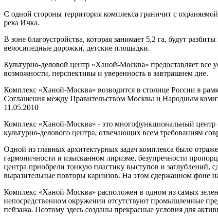
С одной стороны территория комплекса граничит с охраняемо
река Ичка.
В зоне благоустройства, которая занимает 5,2 га, будут разби
велосипедные дорожки, детские площадки.
Культурно-деловой центр «Ханой-Москва» предоставляет все у
возможности, перспективы и уверенность в завтрашнем дне.
Комплекс «Ханой-Москва» возводится в столице России в рамк
Соглашения между Правительством Москвы и Народным комитет
11.05.2010
Комплекс «Ханой-Москва» - это многофункциональный центр с
культурно-делового центра, отвечающих всем требованиям сов
Одной из главных архитектурных задач комплекса было отраже
гармоничности и изысканном лиризме, безупречности пропорци
центра приобрели тонкую пластику выступов и заглублений, с
выразительные повторы карнизов. На этом сдержанном фоне н
Комплекс «Ханой-Москва» расположен в одном из самых зеле
непосредственном окружении отсутствуют промышленные предп
пейзажа. Поэтому здесь созданы прекрасные условия для активн