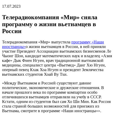
17.07.2023
Телерадиокомпания «Мир» сняла
программу о жизни вьетнамцев в
России
Телерадиокомпания «Мир» выпустила
программу «Наши
иностранцы»
о жизни вьетнамцев в России, в ней приняли
участие Президент Ассоциации вьетнамских бизнесменов Ле
Чыонг Шон, кандидат математических наук и владелец «Азия
кафе» Дык Фиен Нгуен, врач традиционной вьетнамской
медицины, специалист центра «Вьетмед» Данг Хю Нгуен,
оперный певец Кхак Хоа Нгуен и президент Землячества
вьетнамских студентов Хоай Ву Тхи.
«Между Вьетнамом и Россией существуют давние
политические, экономические и дружеские отношения. В
начале прошлого века по программе компартии особо
отличившихся вьетнамцев отправляли на учебу в СССР.
Кстати, одним из студентов был сам Хо Ши Мин. Как Россия
стала страной больших возможностей для приезжих из
Вьетнама, смотрите в программе «Наши иностранцы»».