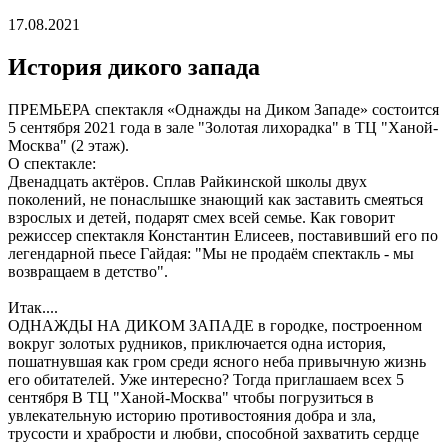
17.08.2021
История дикого запада
ПРЕМЬЕРА спектакля «Однажды на Диком Западе» состоится
5 сентября 2021 года в зале "Золотая лихорадка" в ТЦ "Ханой-
Москва" (2 этаж).
О спектакле:
Двенадцать актёров. Сплав Райкинской школы двух
поколений, не понаслышке знающий как заставить смеяться
взрослых и детей, подарят смех всей семье. Как говорит
режиссер спектакля Константин Елисеев, поставивший его по
легендарной пьесе Гайдая: "Мы не продаём спектакль - мы
возвращаем в детство".
Итак....
ОДНАЖДЫ НА ДИКОМ ЗАПАДЕ в городке, построенном
вокруг золотых рудников, приключается одна история,
пошатнувшая как гром среди ясного неба привычную жизнь
его обитателей. Уже интересно? Тогда приглашаем всех 5
сентября В ТЦ "Ханой-Москва" чтобы погрузиться в
увлекательную историю противостояния добра и зла,
трусости и храбрости и любви, способной захватить сердце