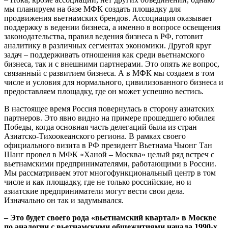
мы планируем на базе МФК создать площадку для
продвижения вьетнамских брендов. Ассоциация оказывает
поддержку в ведении бизнеса, а именно в вопросе освещения
законодательства, правил ведения бизнеса в РФ, готовит
аналитику в различных сегментах экономики. Другой круг
задач – поддерживать отношения как среди вьетнамского
бизнеса, так и с внешними партнерами. Это опять же вопрос,
связанный с развитием бизнеса. А в МФК мы создаем в том
числе и условия для нормального, цивилизованного бизнеса и
предоставляем площадку, где он может успешно вестись.
В настоящее время Россия повернулась в сторону азиатских
партнеров. Это явно видно на примере прошедшего юбилея
Победы, когда основная часть делегаций была из стран
Азиатско-Тихоокеанского региона. В рамках своего
официального визита в РФ президент Вьетнама Чыонг Тан
Шанг провел в МФК «Ханой – Москва» целый ряд встреч с
вьетнамскими предпринимателями, работающими в России.
Мы рассматриваем этот многофункциональный центр в том
числе и как площадку, где не только российские, но и
азиатские предприниматели могут вести свои дела.
Изначально он так и задумывался.
– Это будет своего рода «вьетнамский квартал» в Москве
по аналогии с вьетнамскими общежитиями начала 1990-х,