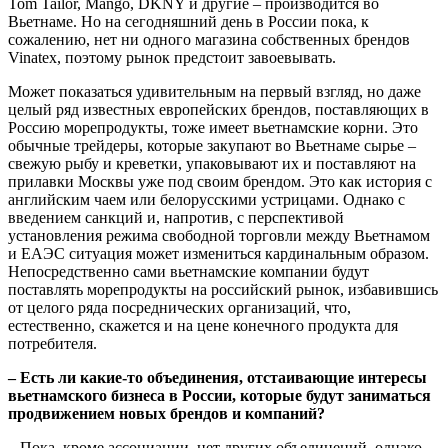
Tom Tailor, Mango, DKNY и другие – производится во
Вьетнаме. Но на сегодняшний день в России пока, к
сожалению, нет ни одного магазина собственных брендов
Vinatex, поэтому рынок предстоит завоевывать.
Может показаться удивительным на первый взгляд, но даже
целый ряд известных европейских брендов, поставляющих в
Россию морепродукты, тоже имеет вьетнамские корни. Это
обычные трейдеры, которые закупают во Вьетнаме сырье –
свежую рыбу и креветки, упаковывают их и поставляют на
прилавки Москвы уже под своим брендом. Это как история с
английским чаем или белорусскими устрицами. Однако с
введением санкций и, напротив, с перспективой
установления режима свободной торговли между Вьетнамом
и ЕАЭС ситуация может измениться кардинальным образом.
Непосредственно сами вьетнамские компании будут
поставлять морепродукты на российский рынок, избавившись
от целого ряда посреднических организаций, что,
естественно, скажется и на цене конечного продукта для
потребителя.
– Есть ли какие-то объединения, отстаивающие интересы
вьетнамского бизнеса в России, которые будут заниматься
продвижением новых брендов и компаний?
– Пока, кроме ассоциации, нет других объединений, однако