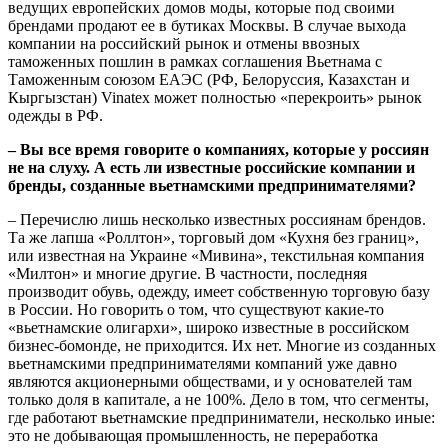
ведущих европейских домов моды, которые под своими
брендами продают ее в бутиках Москвы. В случае выхода
компании на российский рынок и отмены ввозных
таможенных пошлин в рамках соглашения Вьетнама с
Таможенным союзом ЕАЭС (РФ, Белоруссия, Казахстан и
Кыргызстан) Vinatex может полностью «перекроить» рынок
одежды в РФ.
– Вы все время говорите о компаниях, которые у россиян
не на слуху. А есть ли известные российские компании и
бренды, созданные вьетнамскими предпринимателями?
– Перечислю лишь несколько известных россиянам брендов.
Та же лапша «Роллтон», торговый дом «Кухня без границ»,
или известная на Украине «Мивина», текстильная компания
«Милтон» и многие другие. В частности, последняя
производит обувь, одежду, имеет собственную торговую базу
в России. Но говорить о том, что существуют какие-то
«вьетнамские олигархи», широко известные в российском
бизнес-бомонде, не приходится. Их нет. Многие из созданных
вьетнамскими предпринимателями компаний уже давно
являются акционерными обществами, и у основателей там
только доля в капитале, а не 100%. Дело в том, что сегменты,
где работают вьетнамские предприниматели, несколько иные:
это не добывающая промышленность, не переработка