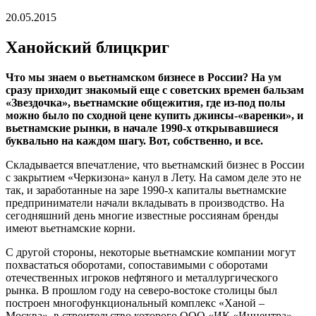
20.05.2015
Ханойский блицкриг
Что мы знаем о вьетнамском бизнесе в России? На ум
сразу приходит знакомый еще с советских времен бальзам
«Звездочка», вьетнамские общежития, где из-под полы
можно было по сходной цене купить джинсы-«варенки», и
вьетнамские рынки, в начале 1990-х открывавшиеся
буквально на каждом шагу. Вот, собственно, и все.
Складывается впечатление, что вьетнамский бизнес в России
с закрытием «Черкизона» канул в Лету. На самом деле это не
так, и заработанные на заре 1990-х капиталы вьетнамские
предприниматели начали вкладывать в производство. На
сегодняшний день многие известные россиянам бренды
имеют вьетнамские корни.
С другой стороны, некоторые вьетнамские компании могут
похвастаться оборотами, сопоставимыми с оборотами
отечественных игроков нефтяного и металлургического
рынка. В прошлом году на северо-востоке столицы был
построен многофункциональный комплекс «Ханой –
Москва», в строительство которого ООО «ИК «Инцентра»