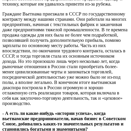
технику, которые им удавалось привезти из-за рубежа.
Граждане Вьетнама приезжали в СССР по государственному
контракту между нашими странами. Они работали на многих
предприятиях, начиная с текстильных фабрик и заканчивая
даже предприятиями тяжелой промышленности. В те времена
продажа одежды для них была не более чем подработкой,
позволявшей получить дополнительную прибыль, помимо
зарплаты по основному месту работы. Часть из них
впоследствии, по окончании трудового контракта, осталась в
СССР, и тогда торговля стала их основным источником
дохода. Но это произошло лишь через несколько лет, когда
рыночные отношения в России стали приобретать более-
менее цивилизованные черты и заниматься торговлей,
посреднической деятельностью уже можно было не из-под
полы, а вполне легально. В конечном итоге вьетнамская
диаспора построила в России огромную и хорошо
отлаженную сеть реализации товаров, которая включала в
себя как закупочно-торговую деятельность, так и «цеховое»
производство.
- А есть ли какие-нибудь «истории успеха», когда
вьетнамские предприниматели, начав бизнес в Советском
Союзе, добивались каких-то значительных результатов и
становились богатыми и знаменитыми?