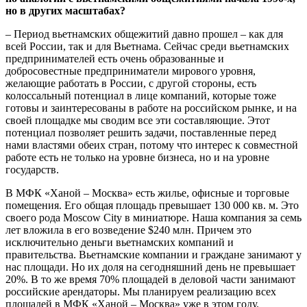
но в других масштабах?
– Период вьетнамских общежитий давно прошел – как для
всей России, так и для Вьетнама. Сейчас среди вьетнамских
предпринимателей есть очень образованные и
добросовестные предприниматели мирового уровня,
желающие работать в России, с другой стороны, есть
колоссальный потенциал в лице компаний, которые тоже
готовы и заинтересованы в работе на российском рынке, и на
своей площадке мы сводим все эти составляющие. Этот
потенциал позволяет решить задачи, поставленные перед
нами властями обеих стран, потому что интерес к совместной
работе есть не только на уровне бизнеса, но и на уровне
государств.
В МФК «Ханой – Москва» есть жилье, офисные и торговые
помещения. Его общая площадь превышает 130 000 кв. м. Это
своего рода Moscow City в миниатюре. Наша компания за семь
лет вложила в его возведение $240 млн. Причем это
исключительно деньги вьетнамских компаний и
правительства. Вьетнамские компании и граждане занимают у
нас площади. Но их доля на сегодняшний день не превышает
20%. В то же время 70% площадей в деловой части занимают
российские арендаторы. Мы планируем реализацию всех
площадей в МФК «Ханой – Москва» уже в этом году.