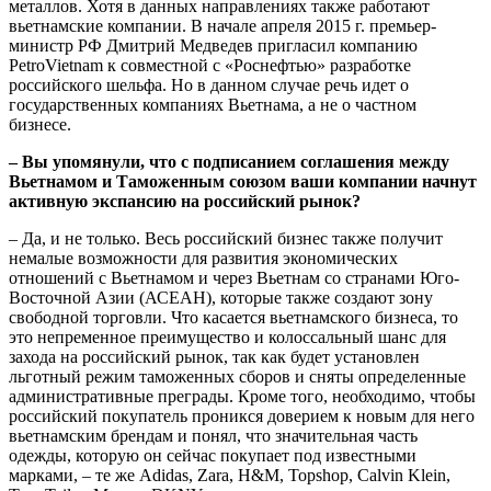
металлов. Хотя в данных направлениях также работают
вьетнамские компании. В начале апреля 2015 г. премьер-
министр РФ Дмитрий Медведев пригласил компанию
PetroVietnam к совместной с «Роснефтью» разработке
российского шельфа. Но в данном случае речь идет о
государственных компаниях Вьетнама, а не о частном
бизнесе.
– Вы упомянули, что с подписанием соглашения между
Вьетнамом и Таможенным союзом ваши компании начнут
активную экспансию на российский рынок?
– Да, и не только. Весь российский бизнес также получит
немалые возможности для развития экономических
отношений с Вьетнамом и через Вьетнам со странами Юго-
Восточной Азии (АСЕАН), которые также создают зону
свободной торговли. Что касается вьетнамского бизнеса, то
это непременное преимущество и колоссальный шанс для
захода на российский рынок, так как будет установлен
льготный режим таможенных сборов и сняты определенные
административные преграды. Кроме того, необходимо, чтобы
российский покупатель проникся доверием к новым для него
вьетнамским брендам и понял, что значительная часть
одежды, которую он сейчас покупает под известными
марками, – те же Adidas, Zara, H&M, Topshop, Calvin Klein,