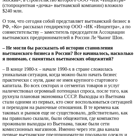
(стопроцентная «дочка» вьетнамской компании) вложило
$240 млн.
О том, что сегодня собой представляет вьетнамский бизнес в
РФ, «Ко» рассказал гендиректор ООО «ИК «Инцентра», а по
совместительству – заместитель председателя Ассоциации
вьетнамских предпринимателей в России Ле Чыонг Шон.
– Не могли бы рассказать об истории становления
вьетнамского бизнеса в России? Все начиналось, насколько
я понимаю, с памятных вьетнамских общежитий?
– В конце 1980-х – начале 1990-х в стране сложилась
уникальная ситуация, когда можно было начать бизнес
практически с нуля, даже не имея крупного стартового
капитала. Во всех секторах и сегментах товаров и услуг
наличествовал огромный потенциал спроса, после того, как
рухнула плановая экономика СССР. Выходцы из Вьетнама
стали одними из первых, кто смог воспользоваться ситуацией
и переходом на рыночные отношения. В те времена как
таковых и рынков еще не существовало, действительно, как
вы правильно сказали, были общежития, где компактно
проживали выходцы из Вьетнама, также были сети
комиссионных магазинов. Именно через эти два канала
первые вьетнамские предприниматели продавали одежду и