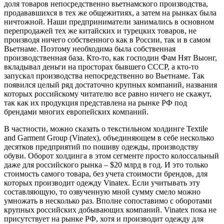
доля товаров непосредственно вьетнамского производства,
продававшихся в тех же общежитиях, а затем на рынках была
ничтожной. Наши предприниматели занимались в основном
перепродажей тех же китайских и турецких товаров, не
производя ничего собственного как в России, так и в самом
Вьетнаме. Поэтому необходима была собственная
производственная база. Кто-то, как господин Фам Нят Выонг,
вкладывал деньги на просторах бывшего СССР, а кто-то
запускал производства непосредственно во Вьетнаме. Так
появился целый ряд достаточно крупных компаний, названия
которых российскому читателю все равно ничего не скажут,
так как их продукция представлена на рынке РФ под
брендами многих европейских компаний.
В частности, можно сказать о текстильном холдинге Textile
and Garment Group (Vinatex), объединяющем в себе несколько
десятков предприятий по пошиву одежды, производству
обуви. Оборот холдинга в этом сегменте просто колоссальный
даже для российского рынка – $20 млрд в год. И это только
стоимость самого товара, без учета стоимости брендов, для
которых производит одежду Vinatex. Если учитывать эту
составляющую, то озвученную мной сумму смело можно
умножать в несколько раз. Вполне сопоставимо с оборотами
крупных российских добывающих компаний. Vinatex пока не
присутствует на рынке РФ, хотя и производит одежду для