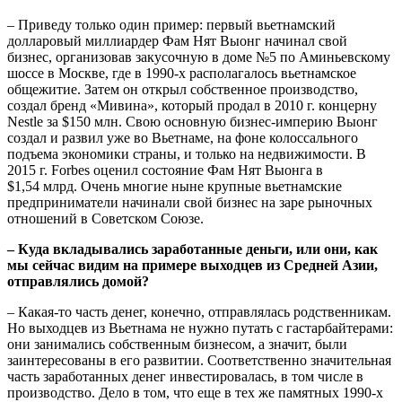
– Приведу только один пример: первый вьетнамский
долларовый миллиардер Фам Нят Выонг начинал свой
бизнес, организовав закусочную в доме №5 по Аминьевскому
шоссе в Москве, где в 1990-х располагалось вьетнамское
общежитие. Затем он открыл собственное производство,
создал бренд «Мивина», который продал в 2010 г. концерну
Nestle за $150 млн. Свою основную бизнес-империю Выонг
создал и развил уже во Вьетнаме, на фоне колоссального
подъема экономики страны, и только на недвижимости. В
2015 г. Forbes оценил состояние Фам Нят Выонга в
$1,54 млрд. Очень многие ныне крупные вьетнамские
предприниматели начинали свой бизнес на заре рыночных
отношений в Советском Союзе.
– Куда вкладывались заработанные деньги, или они, как
мы сейчас видим на примере выходцев из Средней Азии,
отправлялись домой?
– Какая-то часть денег, конечно, отправлялась родственникам.
Но выходцев из Вьетнама не нужно путать с гастарбайтерами:
они занимались собственным бизнесом, а значит, были
заинтересованы в его развитии. Соответственно значительная
часть заработанных денег инвестировалась, в том числе в
производство. Дело в том, что еще в тех же памятных 1990-х