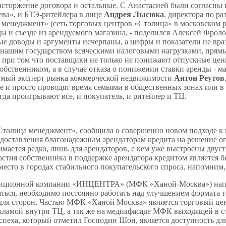
расторжение договора и остальные. С Анастасией были согласны
ва», и БТЭ-ритейлера в лице
Андрея Лысюка
, директора по р
 менеджмент» (сеть торговых центров «Столица» в московском р
 и съезде из арендуемого магазина, - поделился Алексей Фролов
ьные доводы и аргументы исчерпаны, а цифры и показатели не 
» нашим государством всяческими налоговыми нагрузками, прям
 при том что поставщики не только не понижают отпускные цены
собственником, а в случае отказа о понижении ставки аренды - 
имый эксперт рынка коммерческой недвижимости
Антон Реутов
ке и просто проводят время семьями в общественных зонах или 
огда проигрывают все, и покупатель, и ритейлер и ТЦ.
Столица менеджмент», сообщила о совершенно новом подходе к 
редоставления благонадежным арендаторам кредита на решение о
ается редко, лишь для арендаторов, с кем уже выстроены двуст
астия собственника в поддержке арендатора кредитом является 
 место в городах стабильного покупательского спроса, напомним
стиционной компании «ИНЦЕНТРА» (МФК «Ханой-Москва») напо
ляться, необходимо постоянно работать над улучшением формата 
для сторон. Частью МФК «Ханой Москва» является торговый цен
екламой внутри ТЦ, а так же на медиафасаде МФК выходящей в 
спеха, который отметил Господин Шон, является доступность дл