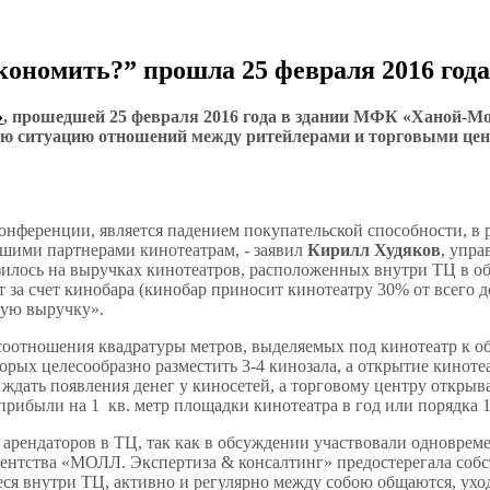
кономить?” прошла 25 февраля 2016 го
»
, прошедшей 25 февраля 2016 года в здании МФК «Ханой-Мо
ю ситуацию отношений между ритейлерами и торговыми цен
онференции, является падением покупательской способности, в 
шими партнерами кинотеатрам, - заявил
Кирилл Худяков
, упра
азилось на выручках кинотеатров, расположенных внутри ТЦ в 
 за счет кинобара (кинобар приносит кинотеатру 30% от всего д
ную выручку».
соотношения квадратуры метров, выделяемых под кинотеатр к об
торых целесообразно разместить 3-4 кинозала, а открытие кинот
 ждать появления денег у киносетей, а торговому центру открыв
 прибыли на 1 кв. метр площадки кинотеатра в год или порядка
 арендаторов в ТЦ, так как в обсуждении участвовали одноврем
агентства «МОЛЛ. Экспертиза & консалтинг» предостерегала собс
еся внутри ТЦ, активно и регулярно между собою общаются, ухо