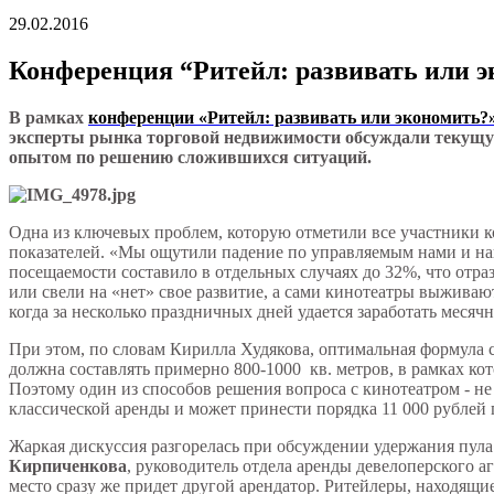
29.02.2016
Конференция “Ритейл: развивать или э
В рамках
конференции «Ритейл: развивать или экономить?
эксперты рынка торговой недвижимости обсуждали текущу
опытом по решению сложившихся ситуаций.
Одна из ключевых проблем, которую отметили все участники к
показателей. «Мы ощутили падение по управляемым нами и на
посещаемости составило в отдельных случаях до 32%, что отр
или свели на «нет» свое развитие, а сами кинотеатры выживают
когда за несколько праздничных дней удается заработать месяч
При этом, по словам Кирилла Худякова, оптимальная формула 
должна составлять примерно 800-1000 кв. метров, в рамках ко
Поэтому один из способов решения вопроса с кинотеатром - не
классической аренды и может принести порядка 11 000 рублей
Жаркая дискуссия разгорелась при обсуждении удержания пула
Кирпиченкова
, руководитель отдела аренды девелоперского 
место сразу же придет другой арендатор. Ритейлеры, находящи