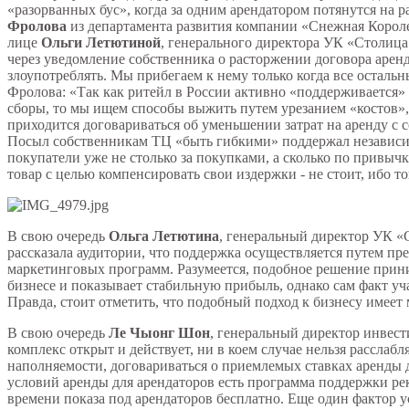
«разорванных бус», когда за одним арендатором потянутся на 
Фролова
из департамента развития компании «Снежная Короле
лице
Ольги Летютиной
, генерального директора УК «Столица
через уведомление собственника о расторжении договора аренды
злоупотреблять. Мы прибегаем к нему только когда все остал
Фролова: «Так как ритейл в России активно «поддерживается
сборы, то мы ищем способы выжить путем урезанием «костов»,
приходится договариваться об уменьшении затрат на аренду с 
Посыл собственникам ТЦ «быть гибкими» поддержал независ
покупатели уже не столько за покупками, а сколько по привыч
товар с целью компенсировать свои издержки - не стоит, ибо т
В свою очередь
Ольга Летютина
, генеральный директор УК «
рассказала аудитории, что поддержка осуществляется путем п
маркетинговых программ. Разумеется, подобное решение приним
бизнесе и показывает стабильную прибыль, однако сам факт уч
Правда, стоит отметить, что подобный подход к бизнесу имеет
В свою очередь
Ле Чыонг Шон
, генеральный директор инве
комплекс открыт и действует, ни в коем случае нельзя расслаб
наполняемости, договариваться о приемлемых ставках аренды 
условий аренды для арендаторов есть программа поддержки р
времени показа под арендаторов бесплатно. Еще один фактор у