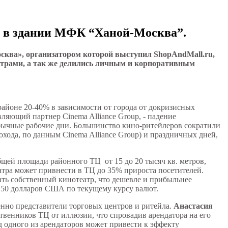
да в здании МФК “Ханой-Москва”.
сква», организатором которой выступил ShopAndMall.ru,
трами, а так же делились личным и корпоративным
районе 20-40% в зависимости от города от докризисных
вляющий партнер Cinema Alliance Group, - падение
обычные рабочие дни. Большинство кино-ритейлеров сократили
охода, по данным Cinema Alliance Group) и праздничных дней,
щей площади районного ТЦ от 15 до 20 тысяч кв. метров,
еатра может привнести в ТЦ до 35% прироста посетителей.
ать собственный кинотеатр, что дешевле и прибыльнее
 150 долларов США по текущему курсу валют.
енно представители торговых центров и ритейла.
Анастасия
твенников ТЦ от иллюзии, что спровадив арендатора на его
д одного из арендаторов может привести к эффекту