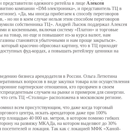
 и представители одежного ритейла в лице
Алексея
азвитию компании «DM-электроника», и представитель ТЦ в
егионе). «Да, мы иногда прибегаем к способу переговоров
, - но ни в коем случае нельзя этим способом переговоров
вразумили собственника ТЦ». Андрей Лысюк поддержал Алексея
ыми и косвенными, включая систему «Платон» и торговые
 на товар, но еще и повышают из-за курса валют, нам
магазины становятся убыточными и нам проще закрыться».
, который красочно обрисовал картину, что в ТЦ приходят
в доступных фуд-кордах, а повышать ритейлеру ценники на
ведению бизнеса арендодателя в России. Ольга Летютина
перативных вопросов в виде закупки товара или осуществления
оронние партнерские отношения, кто прозрачен в своем
беспрецедентным случаем на рынке и примером для синергии.
, что сеть ТЦ «Столица» расположена в московском регионе.
мнил всем присутствующим, что даже когда торговый
торгового центра, искать арендаторов даже при 100%
тр площадью 40 000 кв. метров, в котором помимо гибких
сторону на развязку МКАДа, на котором выделяют до 30%
я посетителей и локация. Так как с локацией МФК «Ханой-