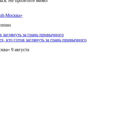
ться. Не пролетите мимо!
ой-Москва»
липпин
х, кто готов заглянуть за грань привычного
ква» 9 августа