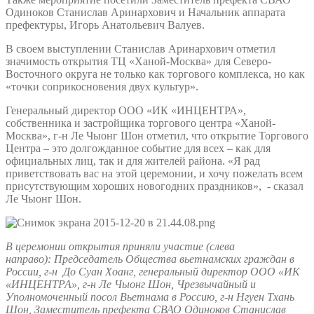
Одиноков Станислав Аринархович и Начальник аппарата
префектуры, Игорь Анатольевич Валуев.
В своем выступлении Станислав Аринархович отметил
значимость открытия ТЦ «Ханой-Москва» для Северо-
Восточного округа не только как торгового комплекса, но как
«точки соприкосновения двух культур».
Генеральный директор ООО «ИК «ИНЦЕНТРА»,
собственника и застройщика торгового центра «Ханой-
Москва», г-н Ле Чыонг Шон отметил, что открытие Торгового
Центра – это долгожданное событие для всех – как для
официальных лиц, так и для жителей района. «Я рад
приветствовать вас на этой церемонии, и хочу пожелать всем
присутствующим хороших новогодних праздников», - сказал
Ле Чыонг Шон.
В церемонии открытия приняли участие (слева
направо): Председатель Общества вьетнамских граждан в
России, г-н До Cуан Хоанг, генеральный директор ООО «ИК
«ИНЦЕНТРА», г-н Ле Чыонг Шон, Чрезвычайный и
Уполномоченный посол Вьетнама в Россию, г-н Нгуен Тхань
Шон, Заместитель префекта СВАО Одиноков Станислав