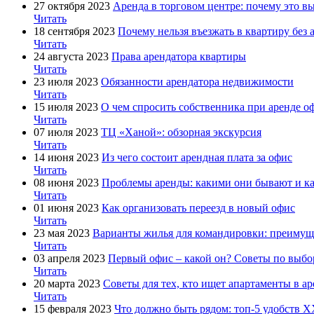
27 октября 2023
Аренда в торговом центре: почему это вы
Читать
18 сентября 2023
Почему нельзя въезжать в квартиру без 
Читать
24 августа 2023
Права арендатора квартиры
Читать
23 июля 2023
Обязанности арендатора недвижимости
Читать
15 июля 2023
О чем спросить собственника при аренде о
Читать
07 июля 2023
ТЦ «Ханой»: обзорная экскурсия
Читать
14 июня 2023
Из чего состоит арендная плата за офис
Читать
08 июня 2023
Проблемы аренды: какими они бывают и ка
Читать
01 июня 2023
Как организовать переезд в новый офис
Читать
23 мая 2023
Варианты жилья для командировки: преимуще
Читать
03 апреля 2023
Первый офис – какой он? Советы по выб
Читать
20 марта 2023
Советы для тех, кто ищет апартаменты в а
Читать
15 февраля 2023
Что должно быть рядом: топ-5 удобств X