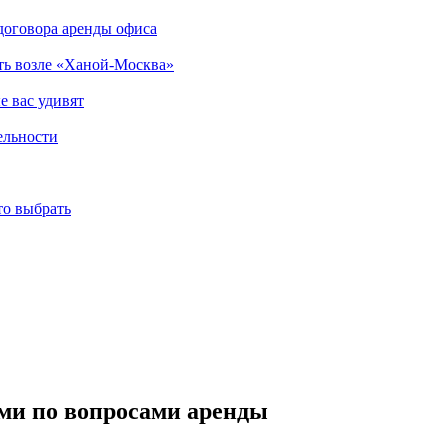
договора аренды офиса
еть возле «Ханой-Москва»
е вас удивят
ельности
то выбрать
ми по вопросами аренды