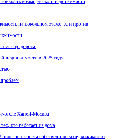
 стоимость коммерческой недвижимости
имость на цокольном этаже: за и против
вижимости
танет еще дороже
кой недвижимости в 2025 году
стью
 проблем
рт-отеле Ханой-Москва
ех, кто работает из дома
 3 полезных совета собственникам недвижимости